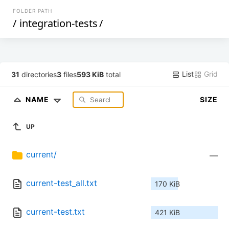
FOLDER PATH
/
integration-tests
/
List
Grid
31
directories
3
files
593 KiB
total
NAME
SIZE
UP
current/
—
current-test_all.txt
170 KiB
current-test.txt
421 KiB